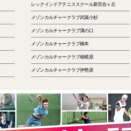
レックインドアテニススクール新百合ヶ丘
入会のお手続きに必要なもの
メゾンカルチャークラブ武蔵小杉
入会金および１ヶ月分の月会費
メゾンカルチャークラブ溝の口
引落させていただく口座のキャッシュカード
Felica登録用の交通系のカード（PASMOやSUIC
メゾンカルチャークラブ橋本
メゾンカルチャークラブ相模原
メゾンカルチャークラブ伊勢原
月会費の引落しについて
月会費は、指定の口座からの自動引落しとなります。ご
しとなります。（お手続き日によっては3か月目からと