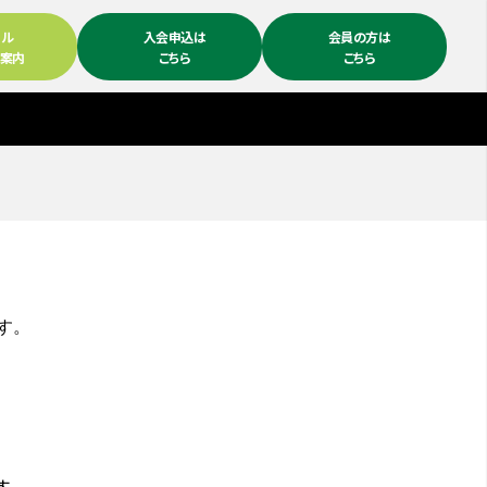
ール
入会申込は
会員の方は
ム案内
こちら
こちら
す。
す。